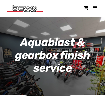
Ga
naar
inhoud
Aquablast &
gearbox finish
service