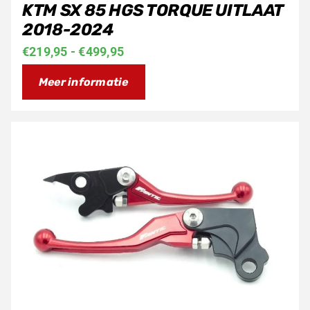
KTM SX 85 HGS TORQUE UITLAAT
2018-2024
Prijsklasse:
€
219,95
-
€
499,95
€219,95
Meer informatie
tot
€499,95