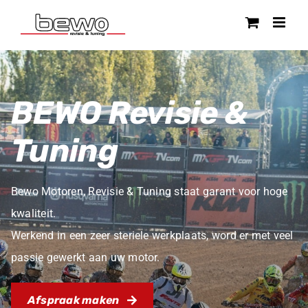
Ga
naar
inhoud
BEWO Revisie &
Tuning
Bewo Motoren, Revisie & Tuning staat garant voor hoge
kwaliteit.
Werkend in een zeer steriele werkplaats, word er met veel
passie gewerkt aan uw motor.
Afspraak maken