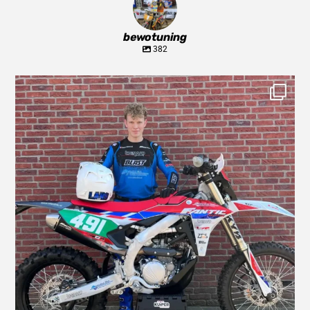
bewotuning
382