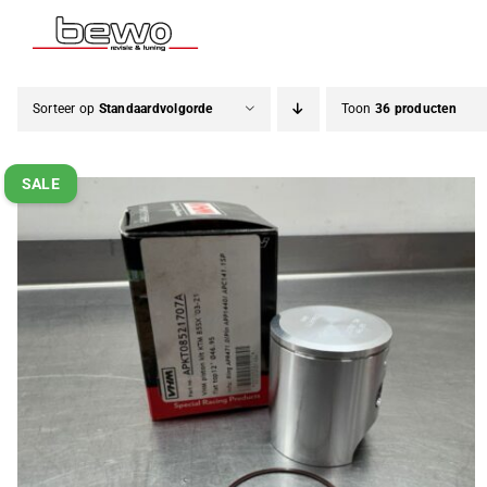
Ga
naar
inhoud
Sorteer op
Standaardvolgorde
Toon
36 producten
SALE