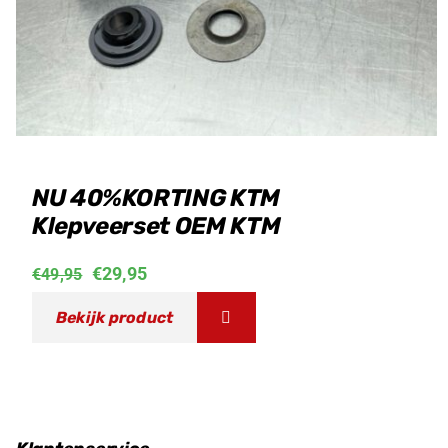
NU 40%KORTING KTM
Klepveerset OEM KTM
Oorspronkelijke
Huidige
€
29,95
€
49,95
prijs
prijs
Bekijk product
was:
is:
€49,95.
€29,95.