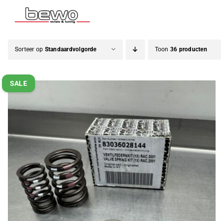
Ga
naar
inhoud
Sorteer op
Standaardvolgorde
Toon
36 producten
SALE