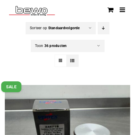
Ga
naar
inhoud
Sorteer op
Standaardvolgorde
Toon
36 producten
SALE