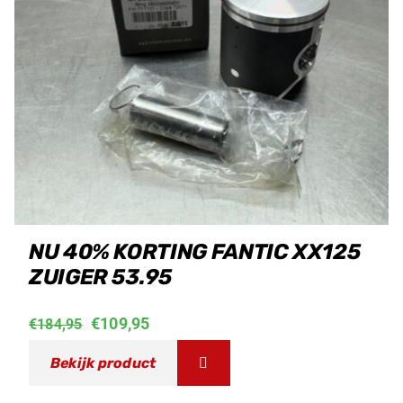
NU 40% KORTING FANTIC XX125
ZUIGER 53.95
Oorspronkelijke
Huidige
€
109,95
€
184,95
prijs
prijs
Bekijk product
was:
is: