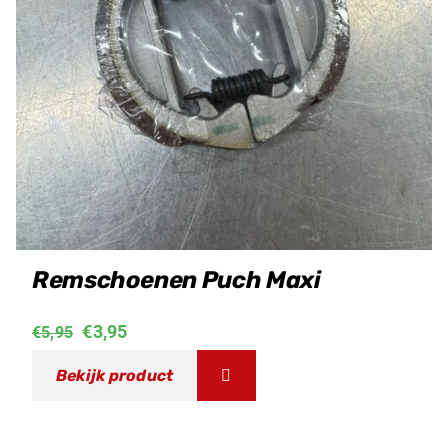
Remschoenen Puch Maxi
Oorspronkelijke
Huidige
€
3,95
€
5,95
prijs
prijs
Bekijk product
was:
is:
€5,95.
€3,95.