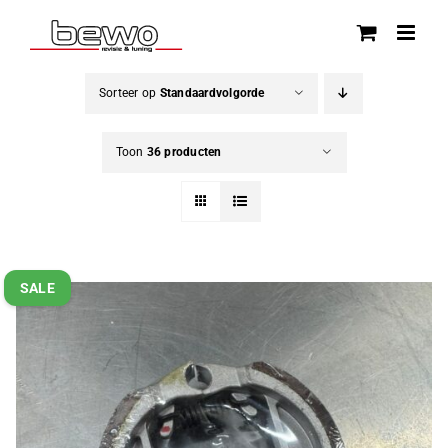
Ga
naar
inhoud
Sorteer op
Standaardvolgorde
Toon
36 producten
SALE