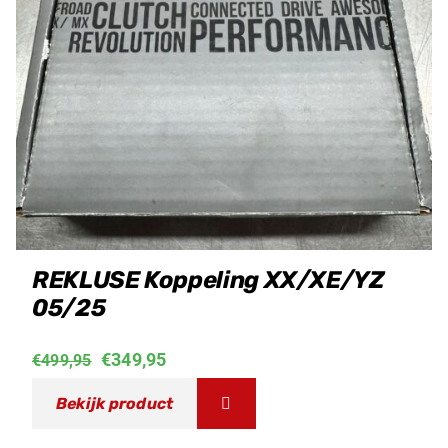
REKLUSE Koppeling XX/XE/YZ
05/25
Oorspronkelijke
Huidige
€
349,95
€
499,95
prijs
prijs
Bekijk product
was:
is: