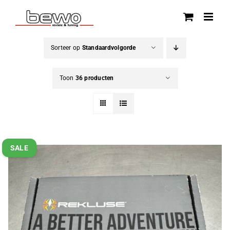
Ga
naar
inhoud
Sorteer op
Standaardvolgorde
Toon
36 producten
SALE