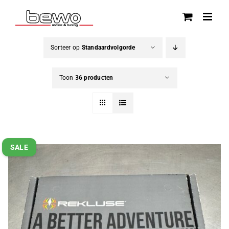
Ga
naar
inhoud
Sorteer op
Standaardvolgorde
Toon
36 producten
SALE