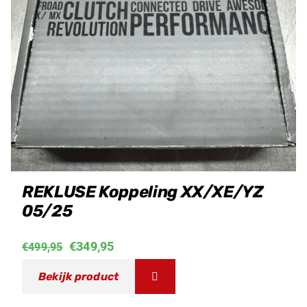
REKLUSE Koppeling XX/XE/YZ
05/25
Oorspronkelijke
Huidige
€
349,95
€
499,95
prijs
prijs
Bekijk product
was:
is: