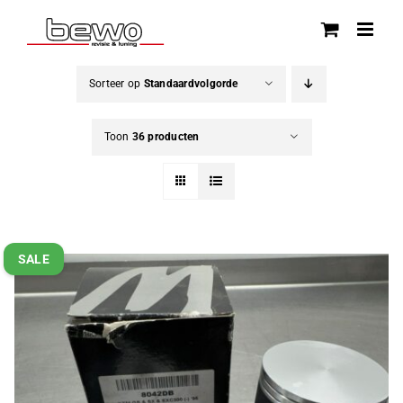
Ga
naar
inhoud
Sorteer op
Standaardvolgorde
Toon
36 producten
SALE