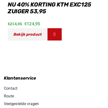
NU 40% KORTING KTM EXC125
ZUIGER 53,95
Oorspronkelijke
Huidige
€
124,95
€
214,95
prijs
prijs
Bekijk product
was:
is:
€214,95.
€124,95.
Klantenservice
Contact
Route
Veelgestelde vragen