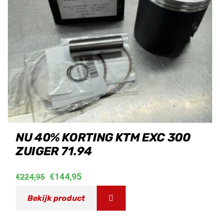
NU 40% KORTING KTM EXC 300
ZUIGER 71.94
Oorspronkelijke
Huidige
€
144,95
€
224,95
prijs
prijs
Bekijk product
was:
is: