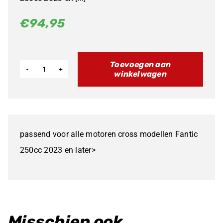
€
94,95
Toevoegen aan
winkelwagen
Fantic
filterslang
XX250
'23>
passend voor alle motoren cross modellen Fantic
aantal
250cc 2023 en later>
Misschien ook