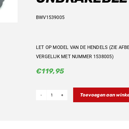
BWV1539005
LET OP MODEL VAN DE HENDELS (ZIE AFB
VERGELIJK MET NUMMER 1538005)
€
119,95
Toevoegen aan wink
FANTIC
XM
/
XE