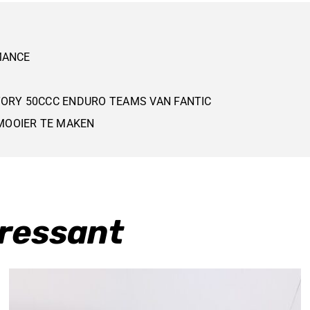
50
PERFORMANCE
RMANCE
KLAP
HENDELS
TORY 50CCC ENDURO TEAMS VAN FANTIC
ROOD
MOOIER TE MAKEN
UNBRAKEBLE
aantal
eressant