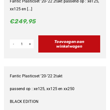
Fantic Plasticset ’20-’22 2takt passend op : xe125,
xx125 en [...]
€
249,95
Toevoegen aan
winkelwagen
Fantic
Plasticset
'20-
'22
Fantic Plasticset ’20-’22 2takt
2takt
Enduro
passend op : xe125, xx125 en xx250
BLACK
BLACK EDITION
Edition