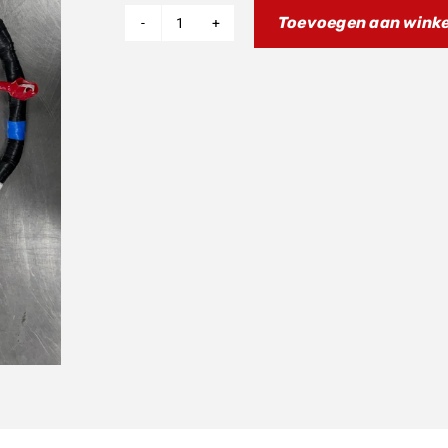
Toevoegen aan wink
Kabelboom
XXF
450
23>
aantal