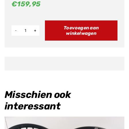
€
159,95
Toevoegen aan
winkelwagen
Koppelings
set
XX/XE125
21
>
aantal
Misschien ook
interessant