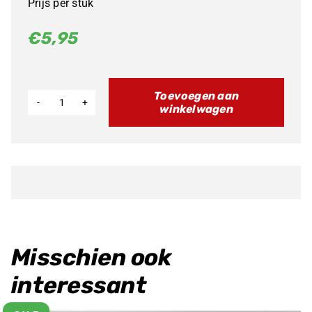
Prijs per stuk
€
5,95
Toevoegen aan
winkelwagen
OEM
Fantic
Pas
bussen
Cilinder
XX125
21>
Misschien ook
aantal
interessant