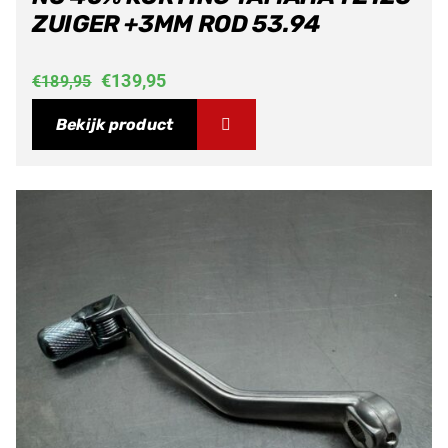
ZUIGER +3MM ROD 53.94
Oorspronkelijke
Huidige
€
139,95
€
189,95
prijs
prijs
Bekijk product
was:
is:
€189,95.
€139,95.