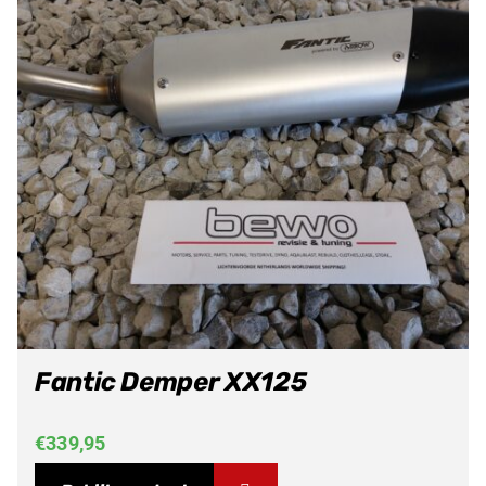
Fantic Demper XX125
€
339,95