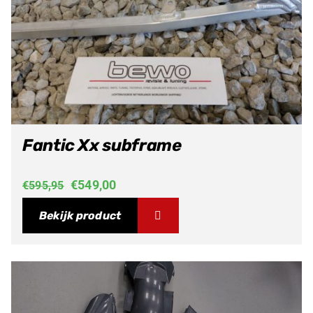
Fantic Xx subframe
Oorspronkelijke
Huidige
€
549,00
€
595,95
prijs
prijs
Bekijk product
was:
is:
€595,95.
€549,00.