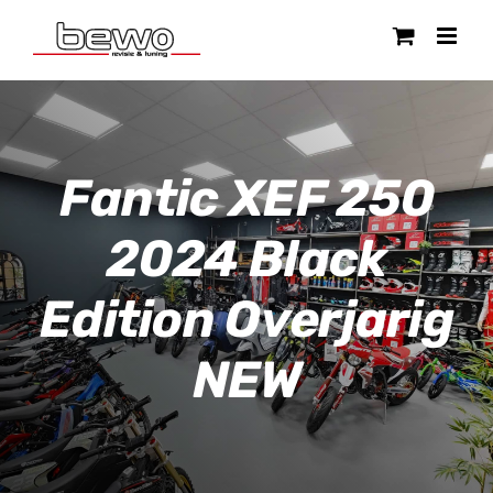
Ga
naar
inhoud
Fantic XEF 250
2024 Black
Edition Overjarig
NEW