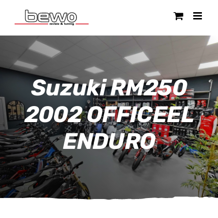
Ga
naar
inhoud
Suzuki RM250
2002 OFFICEEL
ENDURO