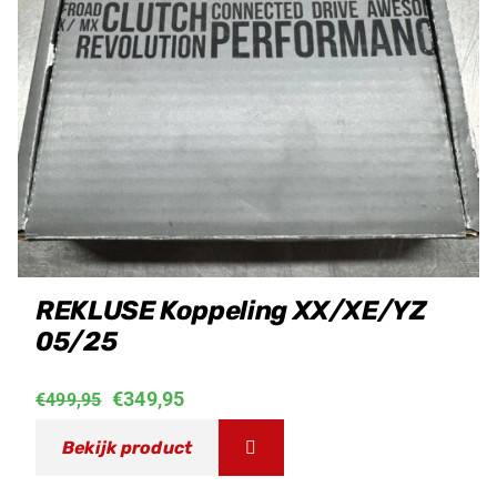
REKLUSE Koppeling XX/XE/YZ
05/25
Oorspronkelijke
Huidige
€
349,95
€
499,95
prijs
prijs
Bekijk product
was:
is: