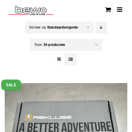
Ga
naar
inhoud
Sorteer op
Standaardvolgorde
Toon
36 producten
SALE