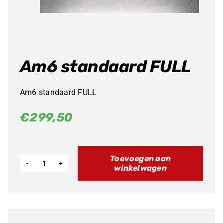
Am6 standaard FULL
Am6 standaard FULL
€
299,50
Toevoegen aan
winkelwagen
Am6
standaard
FULL
aantal