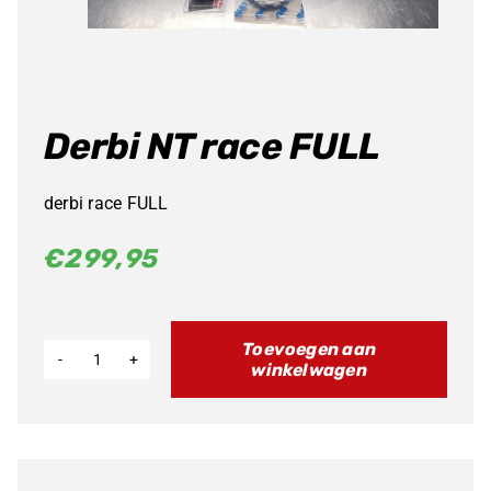
Derbi NT race FULL
derbi race FULL
€
299,95
Toevoegen aan
winkelwagen
Derbi
NT
race
FULL