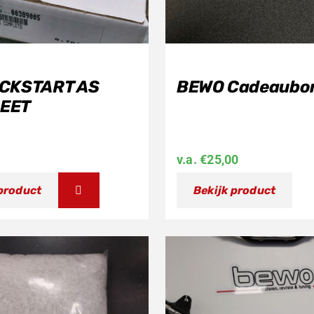
ICKSTART AS
BEWO Cadeaubo
EET
v.a.
€
25,00
 product
Bekijk product