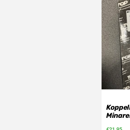
Koppel
Minare
€
21,95