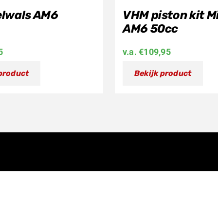
lwals AM6
VHM piston kit Mi
AM6 50cc
5
v.a.
€
109,95
 product
Bekijk product