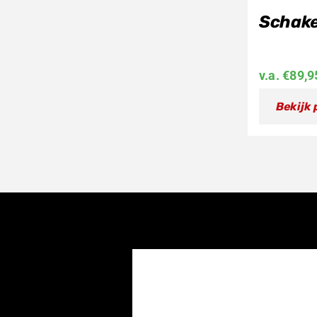
Schake
v.a.
€
89,9
Bekijk