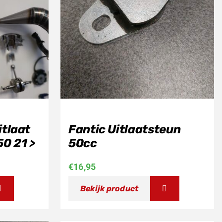
itlaat
Fantic Uitlaatsteun
0 21 >
50cc
€
16,95
Bekijk product