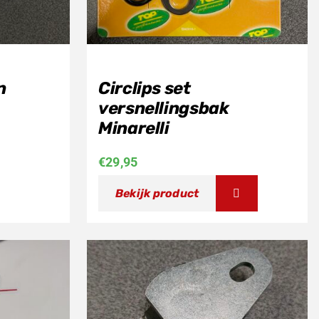
n
Circlips set
versnellingsbak
Minarelli
€
29,95
Bekijk product