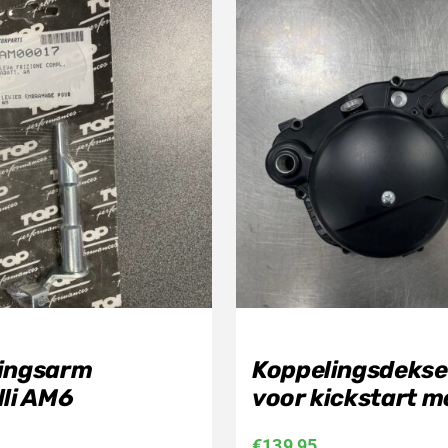
ingsarm
Koppelingsdekse
lli AM6
voor kickstart m
€
139,95