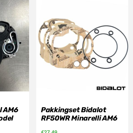
l AM6
Pakkingset Bidalot
odel
RF50WR Minarelli AM6
€
27,49