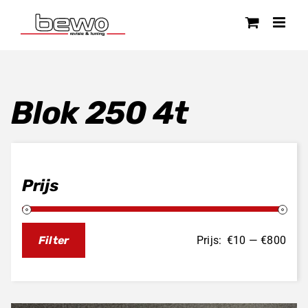
Ga
naar
inhoud
Blok 250 4t
Prijs
Prijs:
€10
—
€800
Filter
Min.
Max.
prijs
prijs