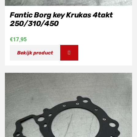
Fantic Borg key Krukas 4takt
250/310/450
€
17,95
Bekijk product