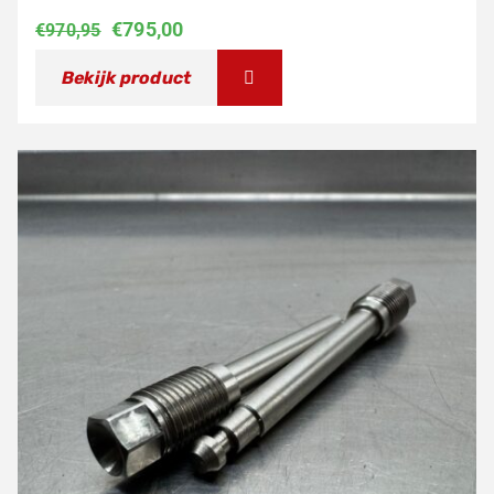
Oorspronkelijke
Huidige
€
795,00
€
970,95
prijs
prijs
Bekijk product
was:
is:
€970,95.
€795,00.