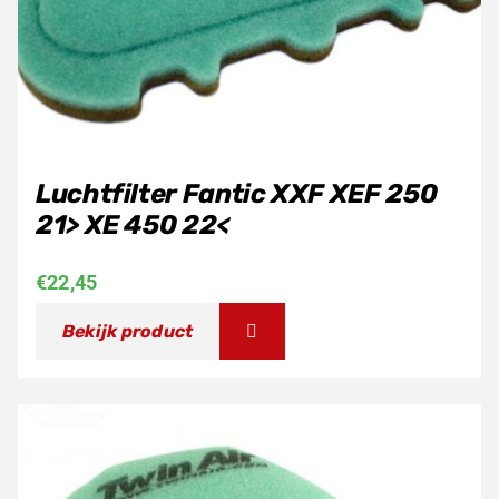
Luchtfilter Fantic XXF XEF 250
21> XE 450 22<
€
22,45
Bekijk product