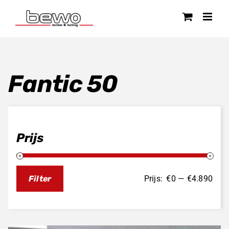
Ga
naar
inhoud
Fantic 50
Prijs
Prijs:
€0
—
€4.890
Filter
Min.
Max.
prijs
prijs