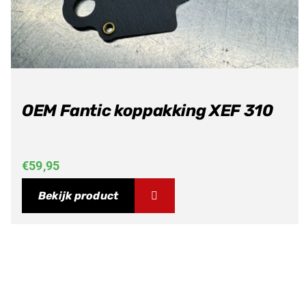
OEM Fantic koppakking XEF 310
€
59,95
Bekijk product