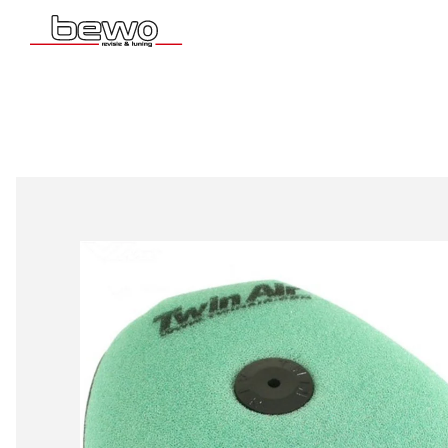
Ga
naar
inhoud