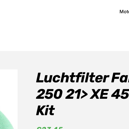
Mot
Luchtfilter F
250 21> XE 45
Kit