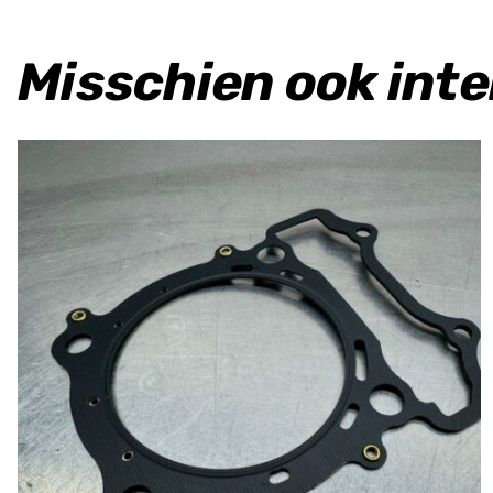
Misschien ook int