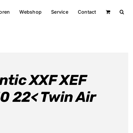
oren
Webshop
Service
Contact
antic XXF XEF
0 22< Twin Air