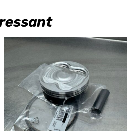
Kit
aantal
eressant