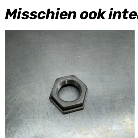
Misschien ook int