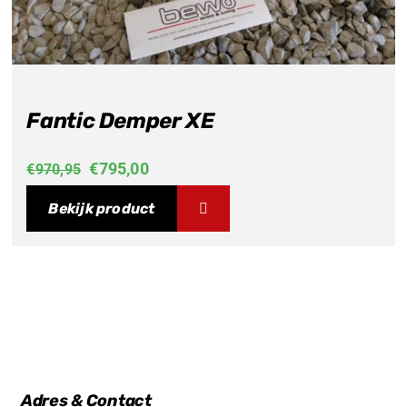
Fantic Demper XE
Oorspronkelijke
Huidige
€
795,00
€
970,95
prijs
prijs
Bekijk product
was:
is:
€970,95.
€795,00.
Adres & Contact