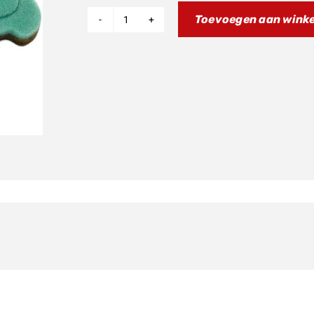
Toevoegen aan wink
Luchtfilter
Fantic
XXF
XEF
250
21>
XE
450
22
aantal