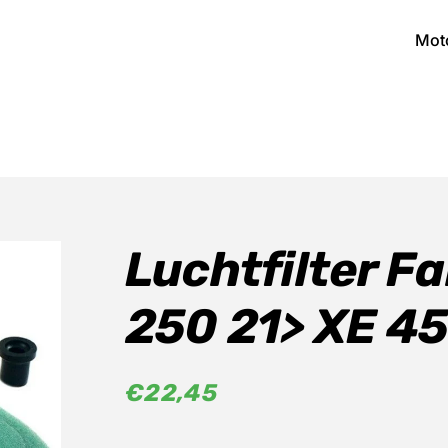
Mot
Luchtfilter F
250 21> XE 4
€
22,45