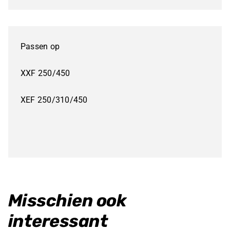
Borg
key
Krukas
Passen op
4takt
250/310/450
XXF 250/450
aantal
XEF 250/310/450
Misschien ook
interessant