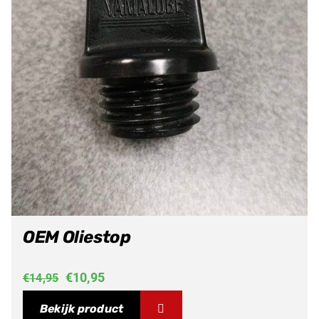
OEM Oliestop
Oorspronkelijke
Huidige
€
10,95
€
14,95
prijs
prijs
Bekijk product