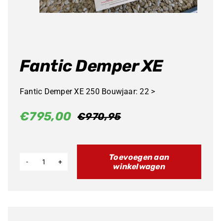
Fantic Demper XE
Fantic Demper XE 250 Bouwjaar: 22 >
€
795,00
€
970,95
Oorspronkelijke
Huidige
prijs
prijs
was:
is:
Toevoegen aan
€970,95.
€795,00.
winkelwagen
Fantic
Demper
XE
aantal