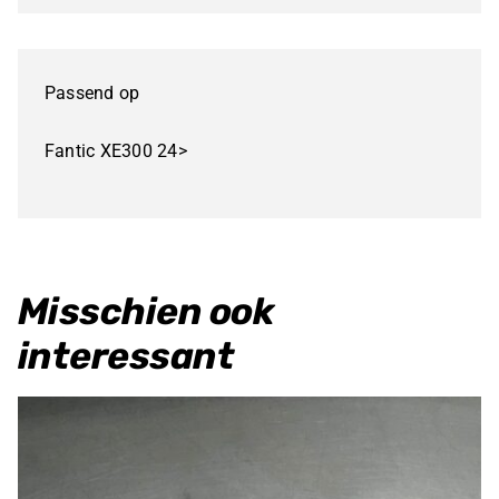
Set
Fantic
Passend op
XE300
aantal
Fantic XE300 24>
Misschien ook
interessant