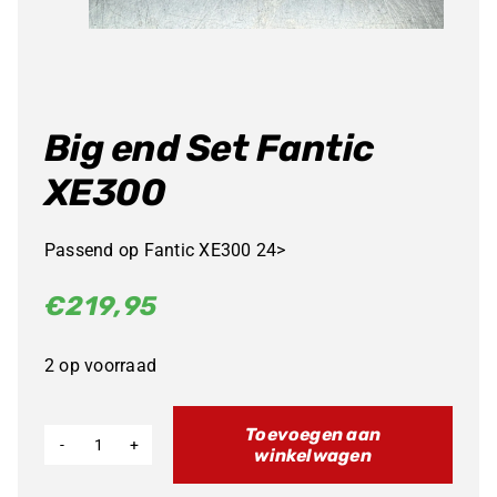
Big end Set Fantic
XE300
Passend op Fantic XE300 24>
€
219,95
2 op voorraad
Toevoegen aan
winkelwagen
Big
end