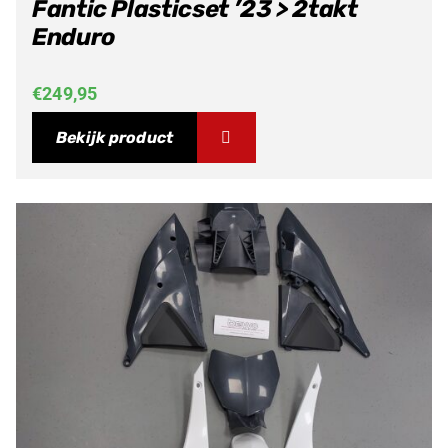
Fantic Plasticset ’23 > 2takt
Enduro
€
249,95
Bekijk product