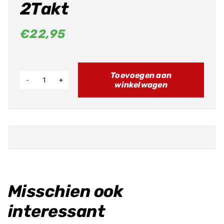
2Takt
€
22,95
Toevoegen aan
winkelwagen
Bougiedop
OEM
Fantic
2Takt
aantal
Misschien ook
interessant