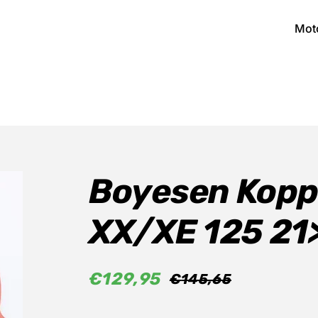
Mot
Boyesen Kopp
XX/XE 125 21
€
129,95
€
145,65
Oorspronk
Huidige
prijs
prijs