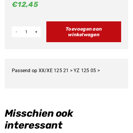
€
12,45
Toevoegen aan
winkelwagen
Carterbescherming
XX/XE/YZ125
aantal
Passend op XX/XE 125 21 > YZ 125 05 >
Misschien ook
interessant