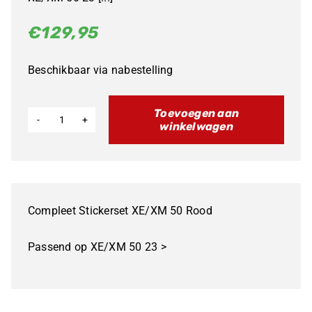
€
129,95
Beschikbaar via nabestelling
Toevoegen aan
winkelwagen
Compleet
Stickerset
XE/XM
50
Compleet Stickerset XE/XM 50 Rood
Rood
aantal
Passend op XE/XM 50 23 >