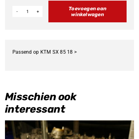
Toevoegen aan
winkelwagen
DOMA
Uitlaatsysteem
KTM
SX
Passend op KTM SX 85 18 >
85
aantal
Misschien ook
interessant