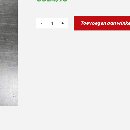
Toevoegen aan wink
Fantic
Achter
Remklauw
125
250
300
aantal