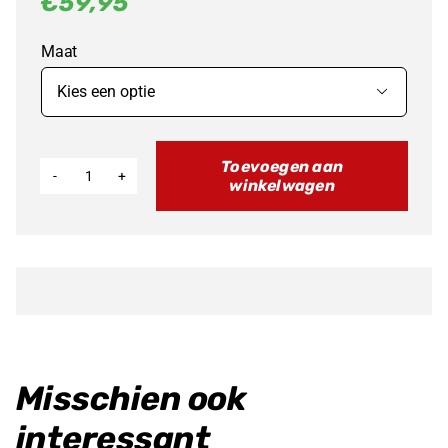
€
59,95
Maat

Toevoegen aan
winkelwagen
Fantic
Factory
Achtertandwiel
XE/XM
50
aantal
Misschien ook
interessant