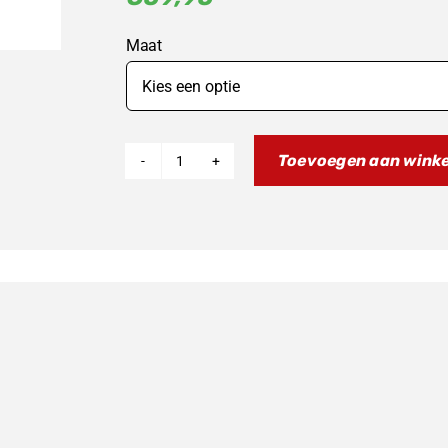
Maat
Toevoegen aan wink
Fantic
Factory
Achtertandwiel
aantal