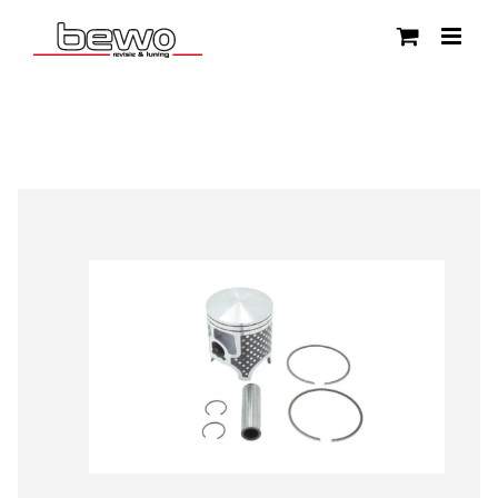
Ga
naar
inhoud