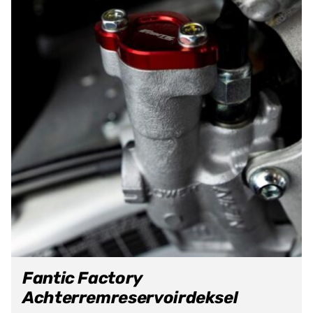
Fantic Factory
Achterremreservoirdeksel