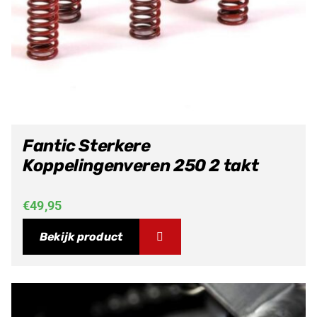
Fantic Sterkere
Koppelingenveren 250 2 takt
€
49,95
Bekijk product