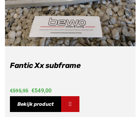
Fantic Xx subframe
Oorspronkelijke
Huidige
€
549,00
€
595,95
prijs
prijs
Bekijk product
was:
is:
€595,95.
€549,00.