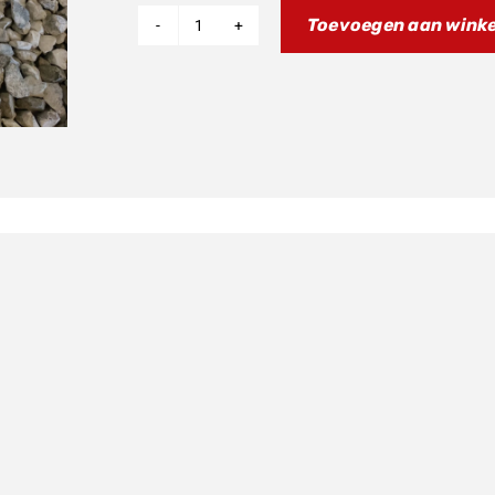
Toevoegen aan wink
Fantic
Gaskabel
aantal