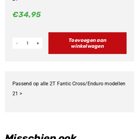
€
34,95
Toevoegen aan
winkelwagen
Fantic
OEM
Stopknop
2T
Passend op alle 2T Fantic Cross/Enduro modellen
aantal
21 >
Misschien ook