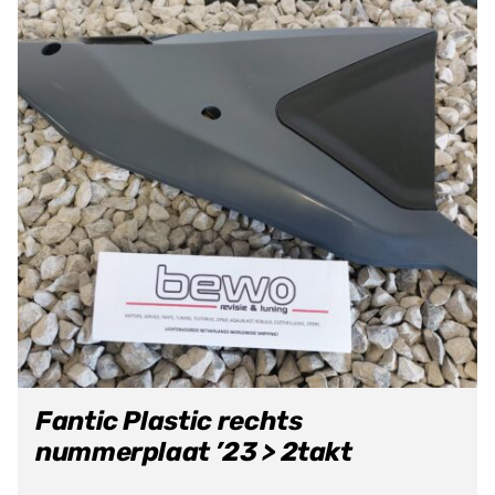
Fantic Plastic rechts
nummerplaat ’23 > 2takt