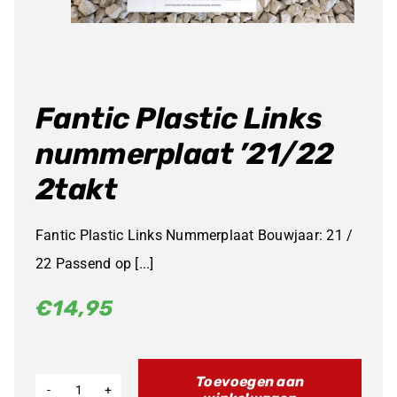
Fantic Plastic Links
nummerplaat ’21/22
2takt
Fantic Plastic Links Nummerplaat Bouwjaar: 21 /
22 Passend op [...]
€
14,95
Toevoegen aan