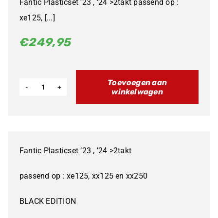
Fantic Plasticset ’23 , ’24 >2takt passend op :
xe125, [...]
€
249,95
Toevoegen aan
winkelwagen
Fantic
Plasticset
'23
>
Fantic Plasticset ’23 , ’24 >2takt
2takt
Cross
passend op : xe125, xx125 en xx250
BLACK
BLACK EDITION
Edition