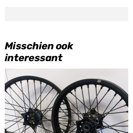
as
XX/XE
125
21
>
Misschien ook
aantal
interessant