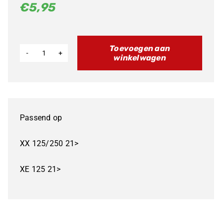
€
5,95
Toevoegen aan
winkelwagen
Fantic
vliegwielmoer
2T
aantal
Passend op
XX 125/250 21>
XE 125 21>