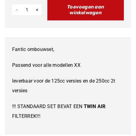
Toevoegen aan
winkelwagen
Fantic
/
Yamaha
250cc
Fantic ombouwset,
ombouwset
PRO
Passend voor alle modellen XX
21
leverbaar voor de 125cc versies en de 250cc 2t
22>
versies
naar
23-
!!! STANDAARD SET BEVAT EEN
TWIN AIR
24
FILTERREK!!!
model
aantal