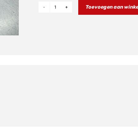
Toevoegen aan wink
Gashendel
OEM
50cc
aantal