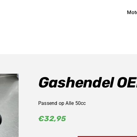
Mot
Gashendel O
Passend op Alle 50cc
€
32,95