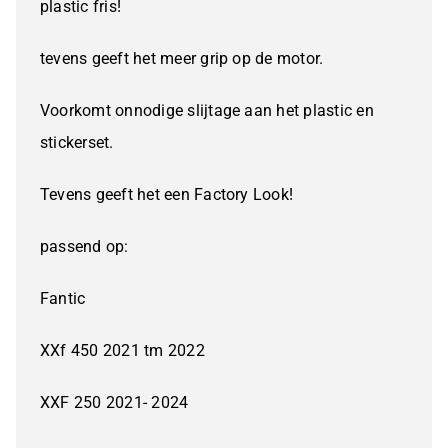
plastic fris!
XXF/XEF
Oud
tevens geeft het meer grip op de motor.
Type
Voorkomt onnodige slijtage aan het plastic en
aantal
stickerset.
Tevens geeft het een Factory Look!
passend op:
Fantic
XXf 450 2021 tm 2022
XXF 250 2021- 2024