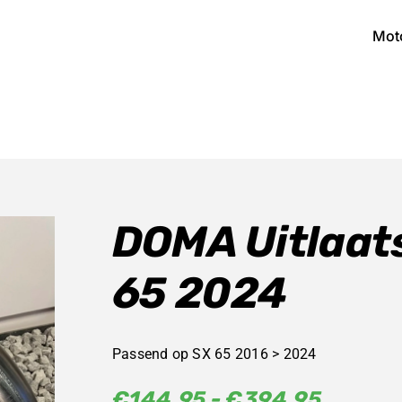
Mot
DOMA Uitlaat
65 2024
Passend op SX 65 2016 > 2024
Prijskl
€
144,95
-
€
394,95