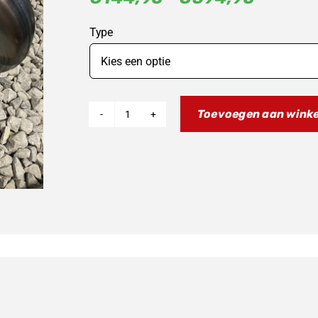
€144,9
Type
tot
€394,
Toevoegen aan wink
DOMA
Uitlaatsysteem
KTM
SX
65
2024
aantal