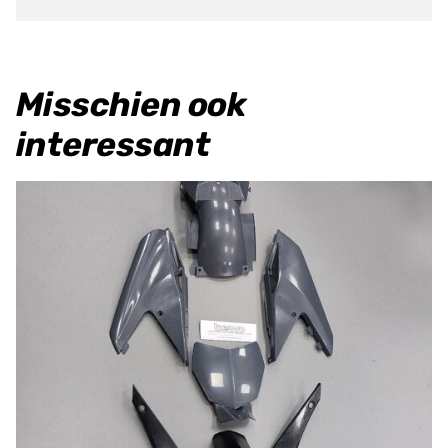
300
23>
Twin
Misschien ook
Air
interessant
Kit
aantal